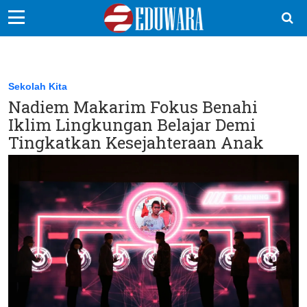
EduBocil
Sekolah Kita
Sekolah Kita
Nadiem Makarim Fokus Benahi
Vokasi
Iklim Lingkungan Belajar Demi
Kampus
Tingkatkan Kesejahteraan Anak
Idea
Sains
EduDana
Ikuti Kami di: