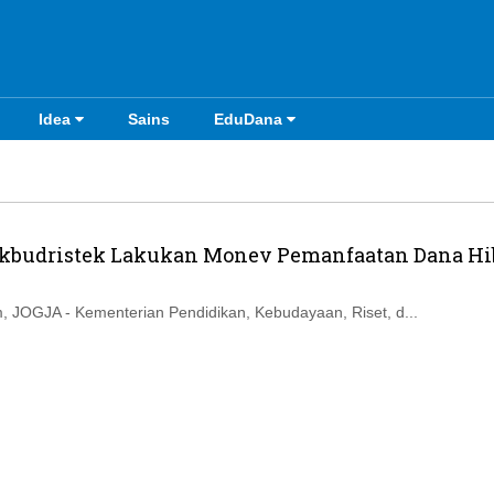
Idea
Sains
EduDana
budristek Lakukan Monev Pemanfaatan Dana Hi
 JOGJA - Kementerian Pendidikan, Kebudayaan, Riset, d...