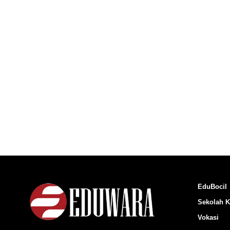
EduBocil
Sekolah K
Vokasi