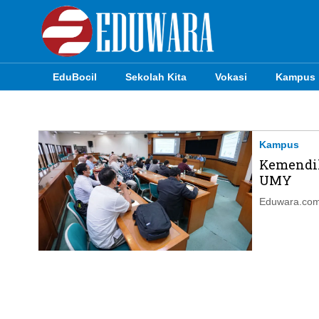
EduBocil
Sekolah Kita
Vokasi
Kampus
EduBocil
Sekolah Kita
Kampus
Kemendik
Vokasi
UMY
Kampus
Eduwara.com,
Idea
Sains
EduDana