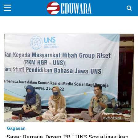
EduBocil
Sekolah Kita
Vokasi
Kampus
Idea
Sains
EduDana
Ikuti Kami di:
Gagasan
Sasar Remaja, Dosen PBJ UNS Sosialisasikan