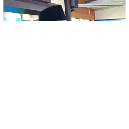
Gagasan
Status PTN-BH Jadikan PTN sebagai
Lembaga Bisnis
Eduwara.com, JOGJA – Ketua Umum PP Muhammadiyah,
Haedar Nashir, m...