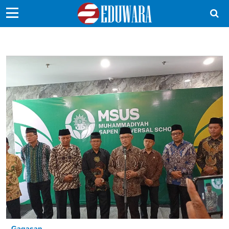
EduBocil
Sekolah Kita
Vokasi
Kampus
Idea
Sains
EduDana
Ikuti Kami di:
Gagasan