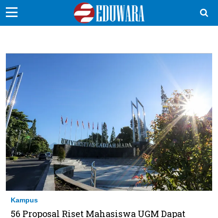
EduBocil
Sekolah Kita
Vokasi
Kampus
Idea
Sains
EduDana
Ikuti Kami di:
Kampus
56 Proposal Riset Mahasiswa UGM Dapat