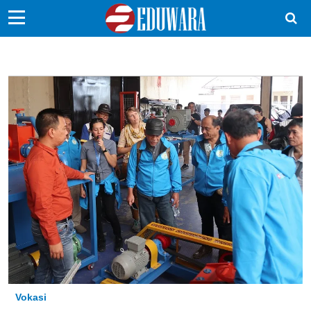
EduBocil
Sekolah Kita
Vokasi
Kampus
Idea
Sains
EduDana
Ikuti Kami di:
Vokasi