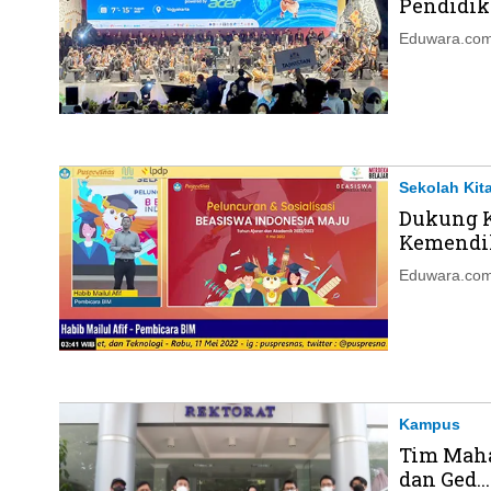
Pendidi
Eduwara.com,
Sekolah Kit
Dukung Ka
Kemendik
Eduwara.com
Kampus
Tim Maha
dan Ged...