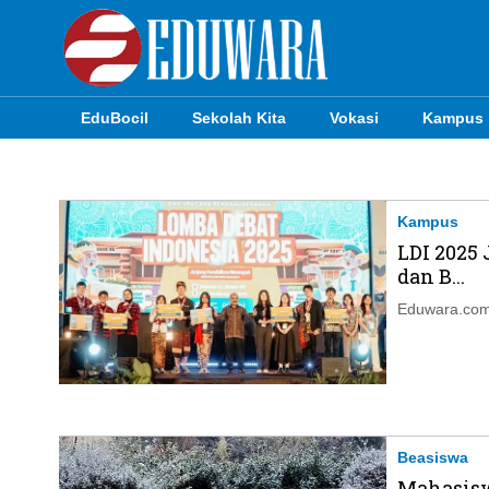
EduBocil
Sekolah Kita
Vokasi
Kampus
EduBocil
Sekolah Kita
Kampus
LDI 2025
Vokasi
dan B...
Kampus
Eduwara.com,
Idea
Sains
EduDana
Beasiswa
Mahasisw