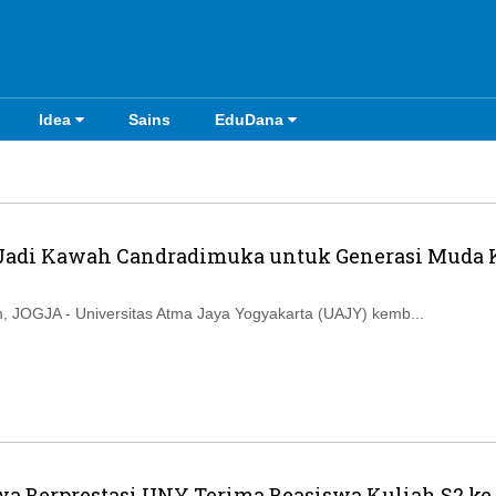
Idea
Sains
EduDana
 Jadi Kawah Candradimuka untuk Generasi Muda K
 JOGJA - Universitas Atma Jaya Yogyakarta (UAJY) kemb...
a Berprestasi UNY Terima Beasiswa Kuliah S2 ke 