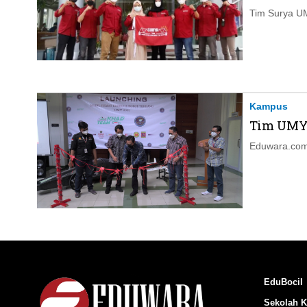
Tim Surya U
Kampus
Tim UMY 
Eduwara.com,
EduBocil
Sekolah K