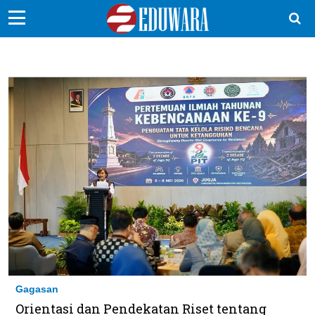
EduBocil
Sekolah Kita
Vokasi
Kampus
Idea
Sains
EduDana
Ikuti Kami di:
Gagasan
Orientasi dan Pendekatan Riset tentang