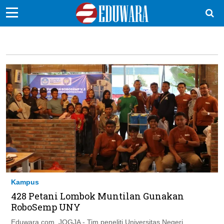
EduBocil
Sekolah Kita
Vokasi
Kampus
Idea
Sains
EduDana
Kampus
Ikuti Kami di:
428 Petani Lombok Muntilan Gunakan
RoboSemp UNY
Eduwara.com, JOGJA - Tim peneliti Universitas Negeri