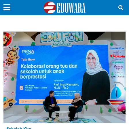
EduBocil
Sekolah Kita
Vokasi
Kampus
Idea
Sains
EduDana
Ikuti Kami di:
Sekolah Kita