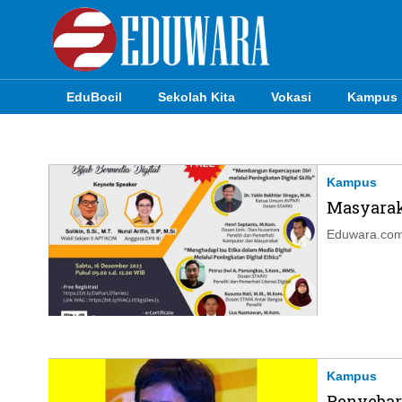
EduBocil
Sekolah Kita
Vokasi
Kampus
EduBocil
Sekolah Kita
Kampus
Masyarak
Vokasi
Eduwara.com
Kampus
Idea
Sains
EduDana
Kampus
Penyebar