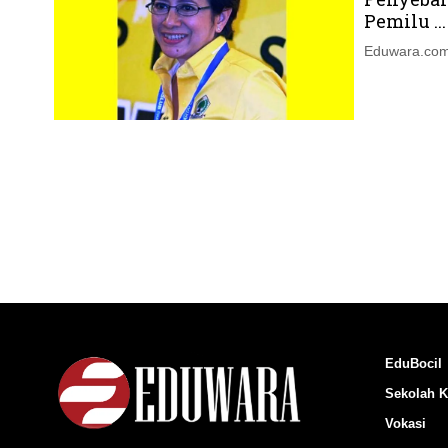
Pemilu ...
Eduwara.com
EduBocil
Sekolah K
Vokasi