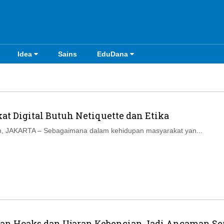
Idea
Sains
EduDana
at Digital Butuh Netiquette dan Etika
, JAKARTA – Sebagaimana dalam kehidupan masyarakat yan...
an Hoaks dan Ujaran Kebencian Jadi Ancaman Se