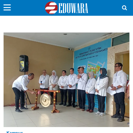
EduBocil
Sekolah Kita
Vokasi
Kampus
Idea
Sains
EduDana
Ikuti Kami di:
Kampus