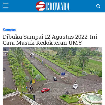
EduBocil
Sekolah Kita
Kampus
Dibuka Sampai 12 Agustus 2022, Ini
Vokasi
Cara Masuk Kedokteran UMY
Kampus
Idea
Sains
EduDana
Ikuti Kami di: