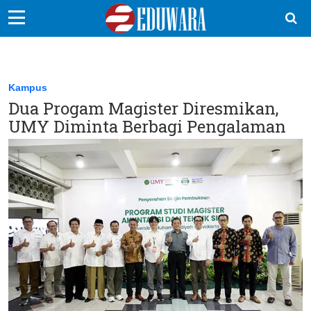
EduBocil
Sekolah Kita
Kampus
Dua Progam Magister Diresmikan,
Vokasi
UMY Diminta Berbagi Pengalaman
Kampus
Idea
Sains
EduDana
Ikuti Kami di: