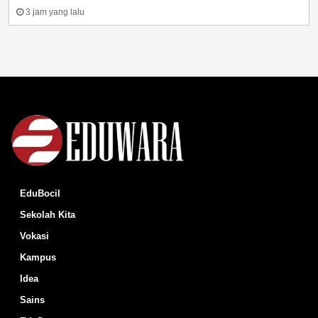
3 jam yang lalu
EduBocil
Sekolah Kita
Vokasi
Kampus
Idea
Sains