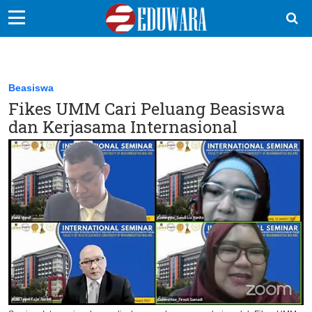
EduBocil
Sekolah Kita
Beasiswa
Fikes UMM Cari Peluang Beasiswa
Vokasi
dan Kerjasama Internasional
Kampus
Idea
Sains
EduDana
Ikuti Kami di: