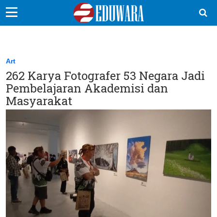
EduBocil
Sekolah Kita
Art
262 Karya Fotografer 53 Negara Jadi
Vokasi
Pembelajaran Akademisi dan
Kampus
Masyarakat
Idea
Sains
EduDana
Ikuti Kami di: