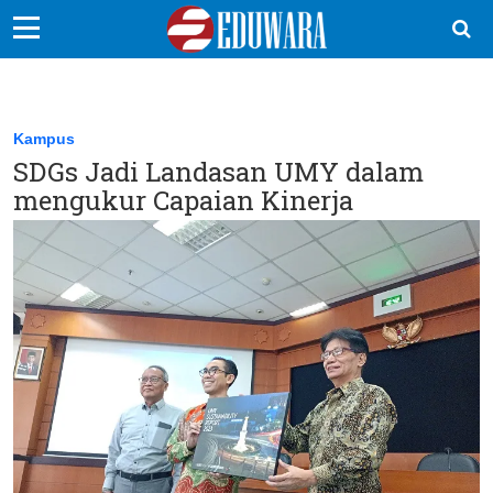
EduBocil
Sekolah Kita
Kampus
SDGs Jadi Landasan UMY dalam
Vokasi
mengukur Capaian Kinerja
Kampus
Idea
Sains
EduDana
Ikuti Kami di: