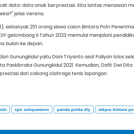
ait data-data anak berprestasi. Kita lantas menawari 
eksi?" jelas Verena.
), sebanyak 210 orang siswa calon Bintara Polri Penerim
IY gelombang II Tahun 2023 memulai menjalani pendidik
ma bulan ke depan.
dari Gunungkidul yaitu Dani Triyanto asal Paliyan lolos sel
ta Paskibraka Gunungkidul 2021. Kemudian, Dafit Dwi Dit
prestasi dari cabang olahraga tenis lapangan.
olri
spn selopamioro
panda polda diy
rekpro bintara pol