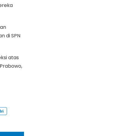
mereka
aan
an di SPN
eksi atas
a Prabowo,
ri