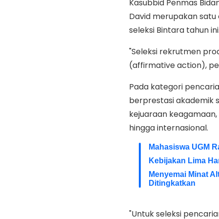
Kasubbid Penmas Bidan
David merupakan satu d
seleksi Bintara tahun ini
"Seleksi rekrutmen proa
(affirmative action), 
Pada kategori pencaria
berprestasi akademik s
kejuaraan keagamaan, P
hingga internasional.
Mahasiswa UGM Rai
Kebijakan Lima Ha
Menyemai Minat Alt
Ditingkatkan
"Untuk seleksi pencari