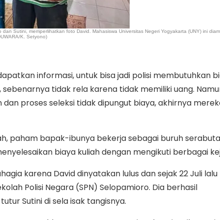
 dan Sutini, memperlihatkan foto David. Mahasiswa Universitas Negeri Yogyakarta (UNY) ini dia
(EDUWARA/K. Setyono)
patkan informasi, untuk bisa jadi polisi membutuhkan b
i, sebenarnya tidak rela karena tidak memiliki uang. Nam
 dan proses seleksi tidak dipungut biaya, akhirnya merek
iah, paham bapak-ibunya bekerja sebagai buruh serabuta
yelesaikan biaya kuliah dengan mengikuti berbagai ke
agia karena David dinyatakan lulus dan sejak 22 Juli lal
ekolah Polisi Negara (SPN) Selopamioro. Dia berhasil
ur Sutini di sela isak tangisnya.