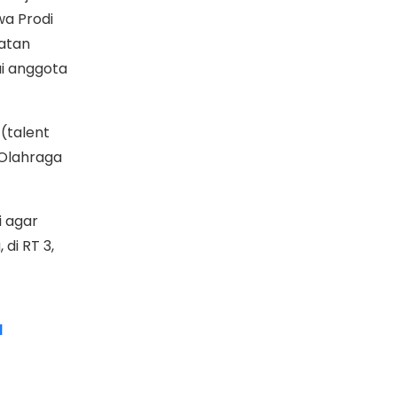
wa Prodi
hatan
ai anggota
 (talent
 Olahraga
i agar
 di RT 3,
l