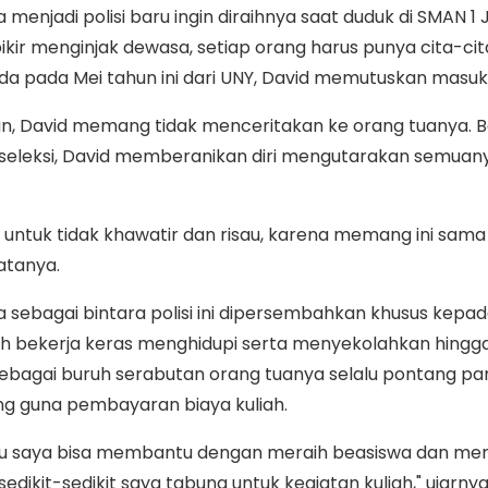
 menjadi polisi baru ingin diraihnya saat duduk di SMAN 1 J
rpikir menginjak dewasa, setiap orang harus punya cita-cit
da pada Mei tahun ini dari UNY, David memutuskan masuk p
an, David memang tidak menceritakan ke orang tuanya. B
s seleksi, David memberanikan diri mengutarakan semua
 untuk tidak khawatir dan risau, karena memang ini sama 
katanya.
ya sebagai bintara polisi ini dipersembahkan khusus kepa
h bekerja keras menghidupi serta menyekolahkan hingga
 sebagai buruh serabutan orang tuanya selalu pontang pa
g guna pembayaran biaya kuliah.
 itu saya bisa membantu dengan meraih beasiswa dan men
 sedikit-sedikit saya tabung untuk kegiatan kuliah," ujarnya