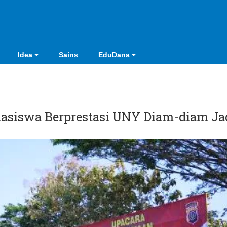
Idea
Sains
EduDana
hasiswa Berprestasi UNY Diam-diam Ja