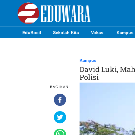
EduBocil
Sekolah Kita
Vokasi
Kampus
EduBocil
Sekolah Kita
Kampus
David Luki, Ma
Vokasi
Polisi
Kampus
BAGIKAN:
Idea
Sains
EduDana