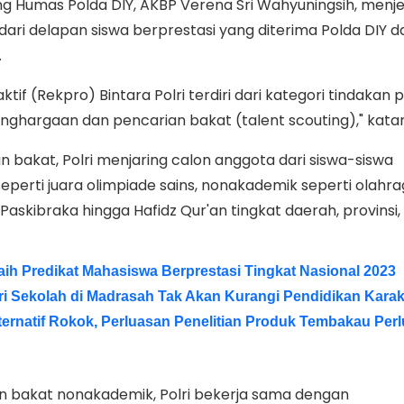
g Humas Polda DIY, AKBP Verena Sri Wahyuningsih, menj
ari delapan siswa berprestasi yang diterima Polda DIY 
.
ktif (Rekpro) Bintara Polri terdiri dari kategori tindakan
penghargaan dan pencarian bakat (talent scouting)," kata
n bakat, Polri menjaring calon anggota dari siswa-siswa
eperti juara olimpiade sains, nonakademik seperti olahra
askibraka hingga Hafidz Qur'an tingkat daerah, provinsi,
h Predikat Mahasiswa Berprestasi Tingkat Nasional 2023
ri Sekolah di Madrasah Tak Akan Kurangi Pendidikan Karak
ernatif Rokok, Perluasan Penelitian Produk Tembakau Perl
an bakat nonakademik, Polri bekerja sama dengan