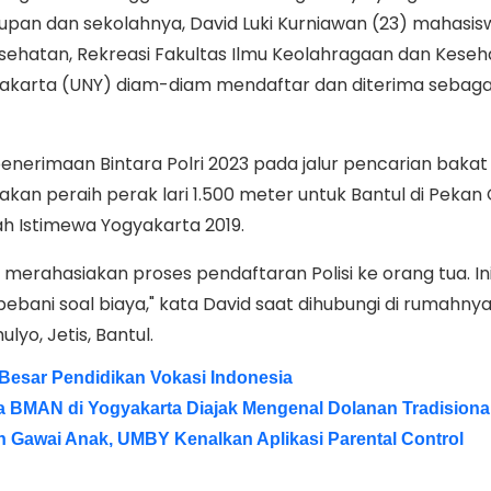
pan dan sekolahnya, David Luki Kurniawan (23) mahasis
sehatan, Rekreasi Fakultas Ilmu Keolahragaan dan Kese
gyakarta (UNY) diam-diam mendaftar dan diterima sebag
penerimaan Bintara Polri 2023 pada jalur pencarian bakat
akan peraih perak lari 1.500 meter untuk Bantul di Pekan
 Istimewa Yogyakarta 2019.
erahasiakan proses pendaftaran Polisi ke orang tua. In
bebani soal biaya," kata David saat dihubungi di rumahnya,
lyo, Jetis, Bantul.
 Besar Pendidikan Vokasi Indonesia
 BMAN di Yogyakarta Diajak Mengenal Dolanan Tradisiona
 Gawai Anak, UMBY Kenalkan Aplikasi Parental Control