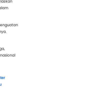
elaskan
dalam
 penguatan
nya.
ga,
 nasional
ter
u