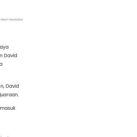
m-diam mendaftar
iaya
un David
a
n, David
juaraan.
u masuk