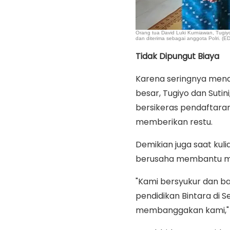
Orang tua David Luki Kurniawan, Tugiyo
dan diterima sebagai anggota Polri. 
Tidak Dipungut Biaya
Karena seringnya menda
besar, Tugiyo dan Sutin
bersikeras pendaftaran
memberikan restu.
Demikian juga saat kul
berusaha membantu men
"Kami bersyukur dan bah
pendidikan Bintara di S
membanggakan kami," tut