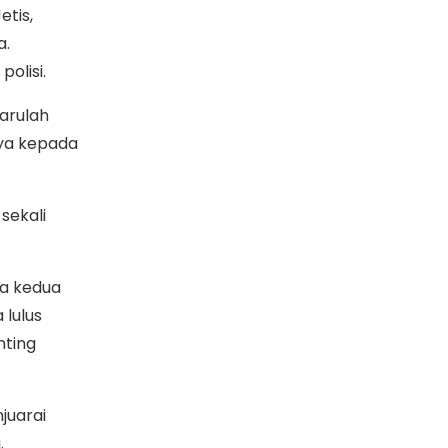
etis,
a.
olisi.
arulah
nya kepada
sekali
da kedua
 lulus
nting
juarai
.