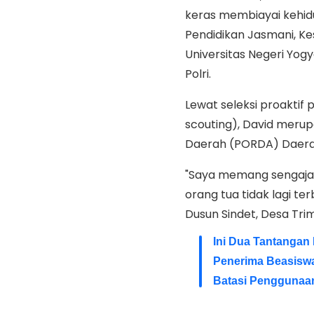
keras membiayai kehidu
Pendidikan Jasmani, Ke
Universitas Negeri Yo
Polri.
Lewat seleksi proaktif 
scouting), David merup
Daerah (PORDA) Daerah
"Saya memang sengaja m
orang tua tidak lagi ter
Dusun Sindet, Desa Trimu
Ini Dua Tantangan
Penerima Beasiswa
Batasi Penggunaan