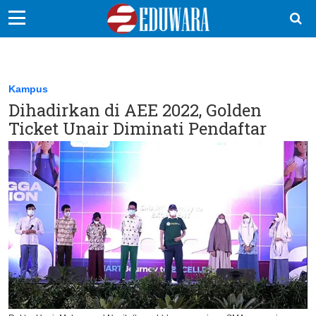
EduBocil
Sekolah Kita
Kampus
Dihadirkan di AEE 2022, Golden
Vokasi
Ticket Unair Diminati Pendaftar
Kampus
Idea
Sains
EduDana
Ikuti Kami di: