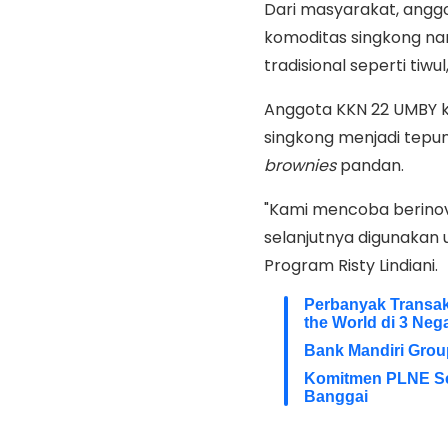
Dari masyarakat, ang
komoditas singkong n
tradisional seperti tiw
Anggota KKN 22 UMBY 
singkong menjadi tepu
brownies
pandan.
"Kami mencoba berinov
selanjutnya digunaka
Program Risty Lindiani.
Perbanyak Transaks
the World di 3 Neg
Bank Mandiri Grou
Komitmen PLNE Se
Banggai