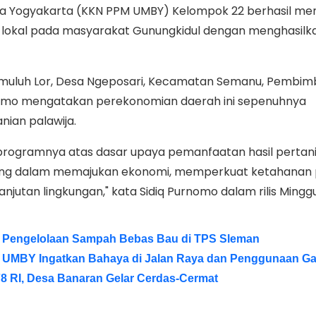
na Yogyakarta (KKN PPM UMBY) Kelompok 22 berhasil m
 lokal pada masyarakat Gunungkidul dengan menghasilka
emuluh Lor, Desa Ngeposari, Kecamatan Semanu, Pembim
nomo mengatakan perekonomian daerah ini sepenuhnya
ian palawija.
rogramnya atas dasar upaya pemanfaatan hasil pertani
ting dalam memajukan ekonomi, memperkuat ketahanan 
jutan lingkungan," kata Sidiq Purnomo dalam rilis Mingg
engelolaan Sampah Bebas Bau di TPS Sleman
N UMBY Ingatkan Bahaya di Jalan Raya dan Penggunaan G
78 RI, Desa Banaran Gelar Cerdas-Cermat