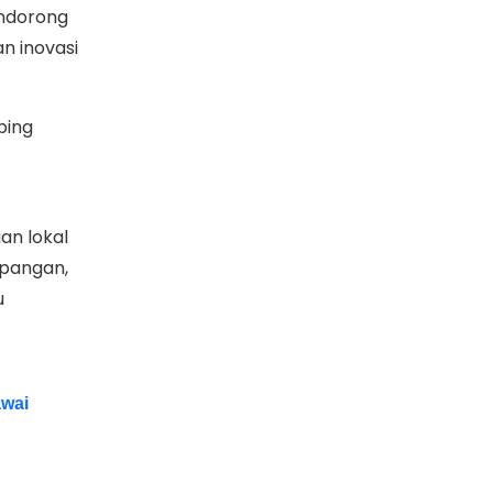
endorong
n inovasi
bing
an lokal
pangan,
u
awai