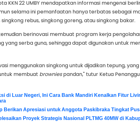
gota KKN 22 UMBY mendapatkan informasi mengenai ber
amun selama ini pemanfaatan hanya terbatas sebagai m
ul, singkong rebus, singkong goreng, atau singkong bakar.
kemudian berinovasi membuat program kerja pengolaha
ng yang serba guna, sehingga dapat digunakan untuk m
asi menggunakan singkong untuk dijadikan tepung, yang
n untuk membuat
brownies
pandan," tutur Ketua Penangg
i di Luar Negeri, Ini Cara Bank Mandiri Kenalkan Fitur Livi
ara
p Berikan Apresiasi untuk Anggota Paskibraka Tingkat Pus
lesaikan Proyek Strategis Nasional PLTMG 40MW di Kabu