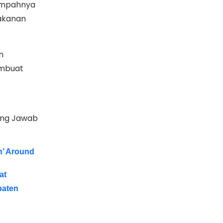
limpahnya
akanan
n
embuat
ung Jawab
n’ Around
at
paten