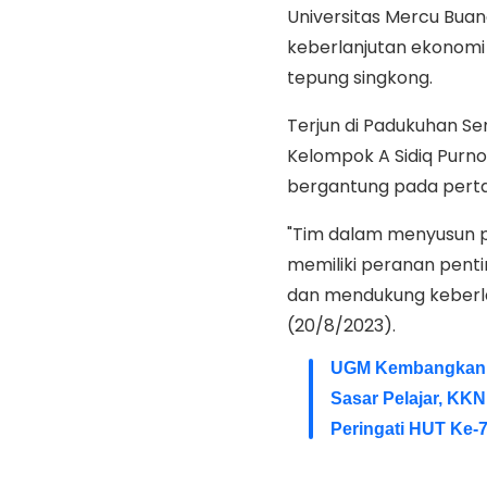
Universitas Mercu Bua
keberlanjutan ekonomi
tepung singkong.
Terjun di Padukuhan S
Kelompok A Sidiq Pur
bergantung pada pertan
"Tim dalam menyusun p
memiliki peranan pen
dan mendukung keberlan
(20/8/2023).
UGM Kembangkan P
Sasar Pelajar, KK
Peringati HUT Ke-