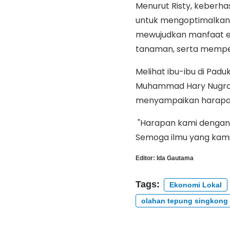
Menurut Risty, keberha
untuk mengoptimalkan 
mewujudkan manfaat e
tanaman, serta memperk
Melihat ibu-ibu di Padu
Muhammad Hary Nugroh
menyampaikan harapa
"Harapan kami dengan a
Semoga ilmu yang kami 
Editor:
Ida Gautama
Tags:
Ekonomi Lokal
olahan tepung singkong