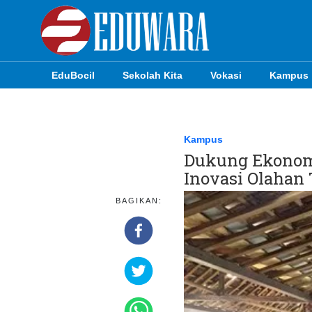
EduBocil
Sekolah Kita
Vokasi
Kampus
EduBocil
Sekolah Kita
Kampus
Dukung Ekonom
Vokasi
Inovasi Olahan
Kampus
BAGIKAN:
Idea
Sains
EduDana