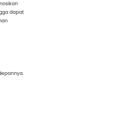
omosikan
ngga dapat
man
 depannya.