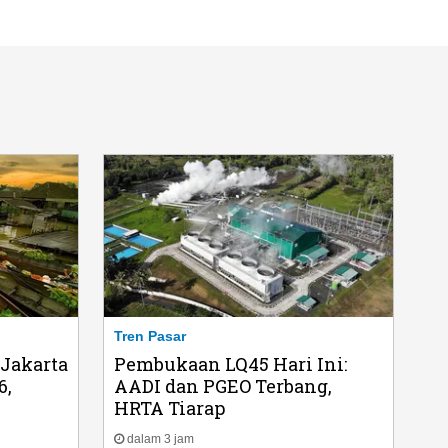
Tren Pasar
 Jakarta
Pembukaan LQ45 Hari Ini:
6,
AADI dan PGEO Terbang,
HRTA Tiarap
dalam 3 jam