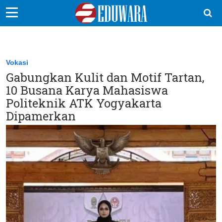
EduBocil
Sekolah Kita
Vokasi
Gabungkan Kulit dan Motif Tartan,
Vokasi
10 Busana Karya Mahasiswa
Kampus
Politeknik ATK Yogyakarta
Dipamerkan
Idea
Sains
EduDana
Ikuti Kami di: