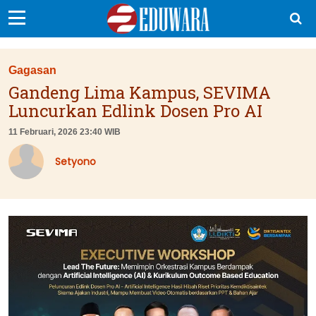
EduBocil
Gagasan
Sekolah Kita
Gandeng Lima Kampus, SEVIMA
Luncurkan Edlink Dosen Pro AI
Vokasi
11 Februari, 2026 23:40 WIB
Kampus
Setyono
Idea
Sains
EduDana
Ikuti Kami di: