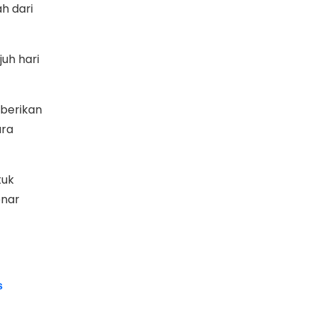
h dari
uh hari
berikan
ara
tuk
enar
s