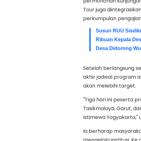
permohonan kunjungan 
Tour juga diintegrasik
perkumpulan pengajian i
Susun RUU Sisdikn
Ribuan Kepala Des
Desa Didorong Wu
Setelah berlangsung s
akhir jadwal program a
akan melebihi target.
"Tiga hari ini peserta 
Tasikmalaya, Garut, da
Istimewa Yogyakarta,"
Ia berharap masyarak
mengelola institusi. K