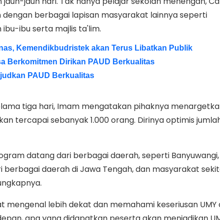
jauh-jauh hari. Tak hanya pelajar sekolah menengah, 
an dengan berbagai lapisan masyarakat lainnya seperti
bu-ibu serta majlis ta'lim.
as, Kemendikbudristek akan Terus Libatkan Publik
a Berkomitmen Dirikan PAUD Berkualitas
judkan PAUD Berkualitas
elama tiga hari, Imam mengatakan pihaknya menargetka
kan tercapai sebanyak 1.000 orang. Dirinya optimis jumla
program datang dari berbagai daerah, seperti Banyuwangi,
ri berbagai daerah di Jawa Tengah, dan masyarakat seki
 ungkapnya.
at mengenal lebih dekat dan memahami keseriusan UMY
e depan, apa yang didapatkan peserta akan menjadikan U