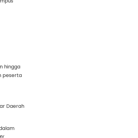
Campus
n hingga
h peserta
tar Daerah
 dalam
MY