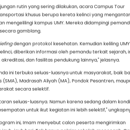
jungan rutin yang sering dilakukan, acara Campus Tour
nsportasi khusus berupa kereta kelinci yang menganta
an mengelilingi kampus UMY. Mereka didampingi pemand
 secara gamblang.
iefing
dengan protokol kesehatan. Kemudian keliling UMY
inci, diberikan informasi oleh pemandu terkait sejarah, 
 akreditasi, dan fasilitas pendukung lainnya," jelasnya.
 ini terbuka seluas-luasnya untuk masyarakat, baik bag
 (SMA), Madrasah Aliyah (MA), Pondok Pesantren, maup
rakat secara selektif.
aran seluas-luasnya. Namun karena sedang dalam kondis
empatan untuk ikut kegiatan ini lebih selektif," ungkapn
program ini, Imam menyebut calon peserta mengirimkan