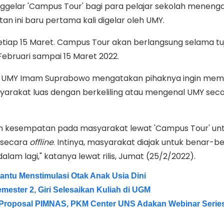
gelar 'Campus Tour' bagi para pelajar sekolah menenga
an ini baru pertama kali digelar oleh UMY.
setiap 15 Maret. Campus Tour akan berlangsung selama tuj
Februari sampai 15 Maret 2022.
i UMY Imam Suprabowo mengatakan pihaknya ingin mem
rakat luas dengan berkeliling atau mengenal UMY sec
n kesempatan pada masyarakat lewat 'Campus Tour' un
 secara
offline
. Intinya, masyarakat diajak untuk benar-b
lam lagi," katanya lewat rilis, Jumat (25/2/2022).
ntu Menstimulasi Otak Anak Usia Dini
mester 2, Giri Selesaikan Kuliah di UGM
 Proposal PIMNAS, PKM Center UNS Adakan Webinar Serie