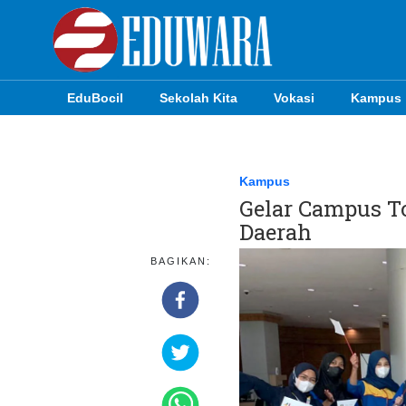
EduBocil
Sekolah Kita
Vokasi
Kampus
EduBocil
Sekolah Kita
Kampus
Gelar Campus T
Vokasi
Daerah
Kampus
BAGIKAN:
Idea
Sains
EduDana