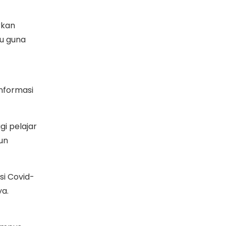
rkan
u guna
informasi
i pelajar
un
i Covid-
ya.