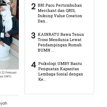
2
BRI Pacu Pertumbuhan
Merchant dan QRIS,
Dukung Value Creation
Dan...
3
KAINRATU Bawa Tenun
Troso Mendunia Lewat
Pendampingan Rumah
BUMN ...
4
Psikologi UMBY Bantu
Penguatan Kapasitas
 22 Februari
Lembaga Sosial dengan
mas UMY)
Ke...
iyah