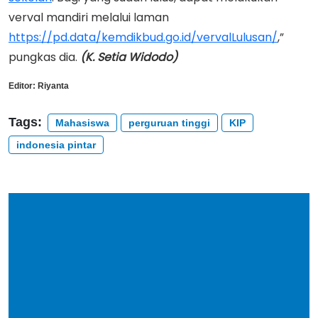
verval mandiri melalui laman
https://pd.data/kemdikbud.go.id/vervalLulusan/
,”
pungkas dia.
(K. Setia Widodo)
Editor:
Riyanta
Tags:
Mahasiswa
perguruan tinggi
KIP
indonesia pintar