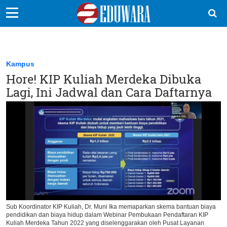
EduBocil
Sekolah Kita
Kampus
Hore! KIP Kuliah Merdeka Dibuka
Vokasi
Lagi, Ini Jadwal dan Cara Daftarnya
Kampus
Idea
Sains
EduDana
Ikuti Kami di:
Sub Koordinator KIP Kuliah, Dr. Muni Ika memaparkan skema bantuan biaya
pendidikan dan biaya hidup dalam Webinar Pembukaan Pendaftaran KIP
Kuliah Merdeka Tahun 2022 yang diselenggarakan oleh Pusat Layanan