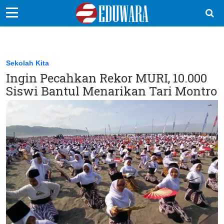
EduBocil
Sekolah Kita
Sekolah Kita
Ingin Pecahkan Rekor MURI, 10.000
Vokasi
Siswi Bantul Menarikan Tari Montro
Kampus
Idea
Sains
EduDana
Ikuti Kami di: