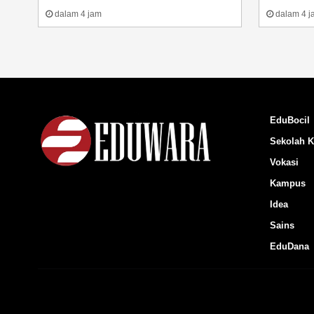
dalam 4 jam
dalam 4 j
EduBocil
Sekolah K
Vokasi
Kampus
Idea
Sains
EduDana