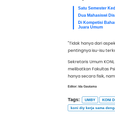
Satu Semester Ke
Dua Mahasiswi Dis
Di Kompetisi Baha
Juara Umum
"Tidak hanya dari aspek
pentingnya isu-isu ter
Sekretaris Umum KONI,
melibatkan Fakultas P
hanya secara fisik, na
Editor:
Ida Gautama
Tags:
UMBY
KONI D
koni diy kerja sama den