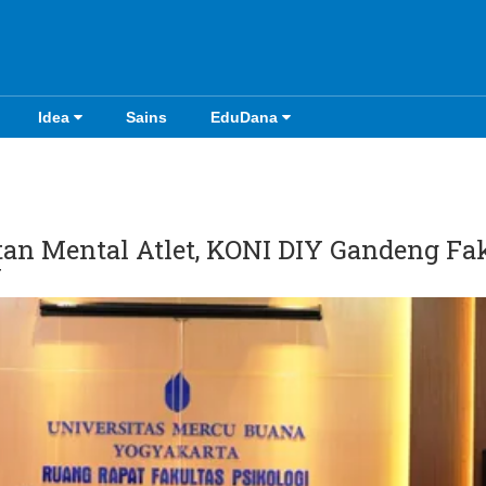
Idea
Sains
EduDana
an Mental Atlet, KONI DIY Gandeng Fa
Y