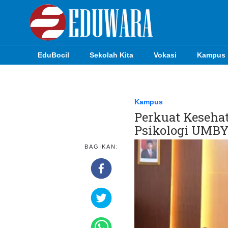
EduBocil
Sekolah Kita
Vokasi
Kampus
EduBocil
Sekolah Kita
Kampus
Perkuat Kesehat
Vokasi
Psikologi UMB
Kampus
BAGIKAN:
Idea
Sains
EduDana