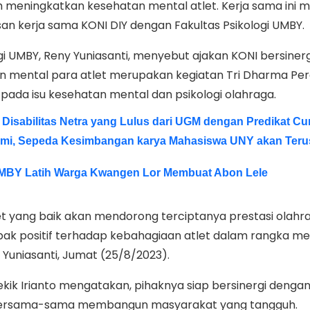
meningkatkan kesehatan mental atlet. Kerja sama ini 
an kerja sama KONI DIY dengan Fakultas Psikologi UMBY.
gi UMBY, Reny Yuniasanti, menyebut ajakan KONI bersinerg
 mental para atlet merupakan kegiatan Tri Dharma Pe
 pada isu kesehatan mental dan psikologi olahraga.
 Disabilitas Netra yang Lulus dari UGM dengan Predikat C
ami, Sepeda Kesimbangan karya Mahasiswa UNY akan Teru
BY Latih Warga Kwangen Lor Membuat Abon Lele
et yang baik akan mendorong terciptanya prestasi olahr
k positif terhadap kebahagiaan atlet dalam rangka m
y Yuniasanti, Jumat (25/8/2023).
ekik Irianto mengatakan, pihaknya siap bersinergi dengan
 bersama-sama membangun masyarakat yang tangguh.