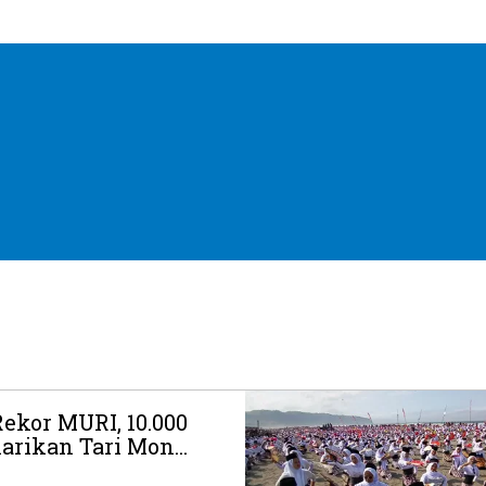
ekor MURI, 10.000
rikan Tari Mon...