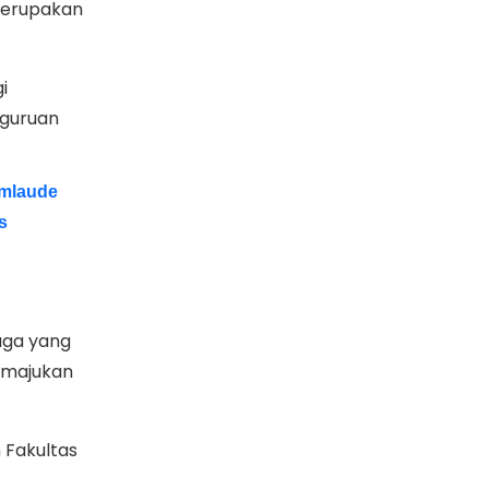
merupakan
i
rguruan
umlaude
s
aga yang
emajukan
 Fakultas