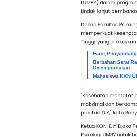
(UMBY) dalam program 
tindak lanjut pembahas
Dekan Fakultas Psikolo
memperkuat kesehatan
Tinggi yang difokuskan
Farel, Penyandang
Berbahan Serat R
Disempurnakan
Mahasiswa KKN UM
"Kesehatan mental atl
maksimal dan berdampa
prestasi DIY," kata Ren
Ketua KONI DIY Djoko P
Psikologi UMBY untuk