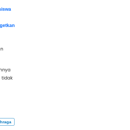
siswa
rgetkan
in
uhnya
 tidak
ahraga