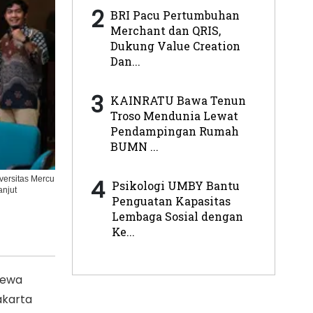
2
BRI Pacu Pertumbuhan
Merchant dan QRIS,
Dukung Value Creation
Dan...
3
KAINRATU Bawa Tenun
Troso Mendunia Lewat
Pendampingan Rumah
BUMN ...
4
versitas Mercu
Psikologi UMBY Bantu
anjut
Penguatan Kapasitas
Lembaga Sosial dengan
Ke...
mewa
akarta