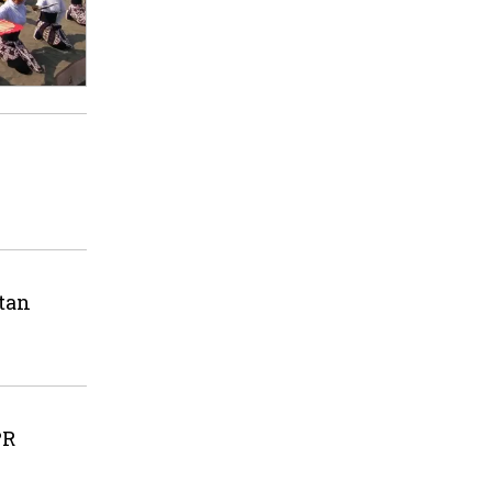
tan
PR