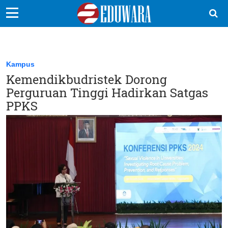
EduBocil
Sekolah Kita
Kampus
Kemendikbudristek Dorong
Vokasi
Perguruan Tinggi Hadirkan Satgas
Kampus
PPKS
Idea
Sains
EduDana
Ikuti Kami di: