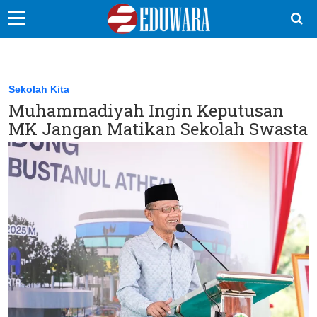
EduBocil
Sekolah Kita
Sekolah Kita
Muhammadiyah Ingin Keputusan
Vokasi
MK Jangan Matikan Sekolah Swasta
Kampus
Idea
Sains
EduDana
Ikuti Kami di: