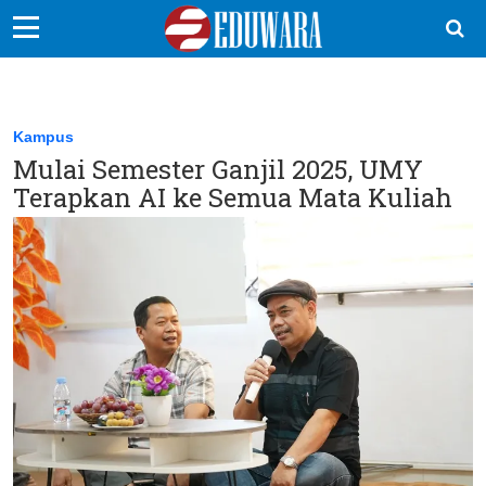
EduBocil
Sekolah Kita
Kampus
Mulai Semester Ganjil 2025, UMY
Vokasi
Terapkan AI ke Semua Mata Kuliah
Kampus
Idea
Sains
EduDana
Ikuti Kami di: