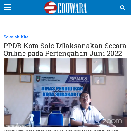
EduBocil
Sekolah Kita
Sekolah Kita
PPDB Kota Solo Dilaksanakan Secara
Vokasi
Online pada Pertengahan Juni 2022
Kampus
Idea
Sains
EduDana
Ikuti Kami di: