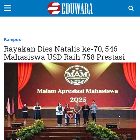
EduBocil
Sekolah Kita
Kampus
Rayakan Dies Natalis ke-70, 546
Vokasi
Mahasiswa USD Raih 758 Prestasi
Kampus
Idea
Sains
EduDana
Ikuti Kami di: