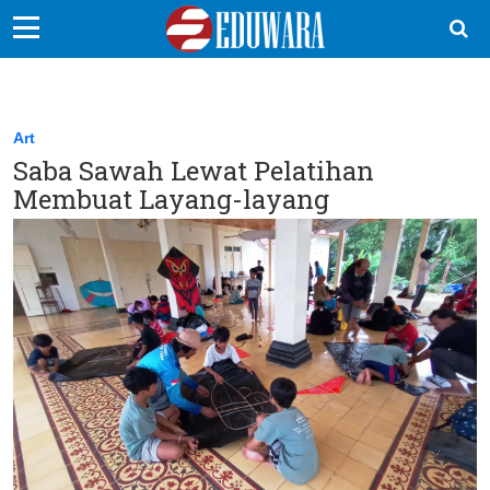
EduBocil
Sekolah Kita
Art
Saba Sawah Lewat Pelatihan
Vokasi
Membuat Layang-layang
Kampus
Idea
Sains
EduDana
Ikuti Kami di: