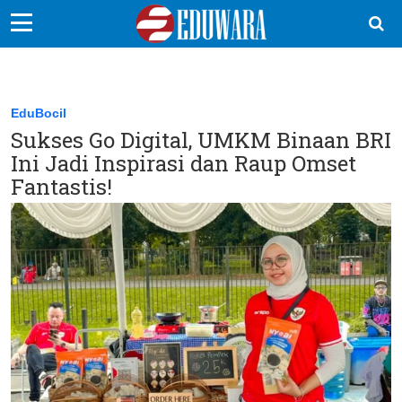
EduBocil
Sekolah Kita
EduBocil
Sukses Go Digital, UMKM Binaan BRI
Vokasi
Ini Jadi Inspirasi dan Raup Omset
Kampus
Fantastis!
Idea
Sains
EduDana
Ikuti Kami di: