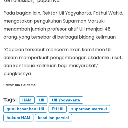
kemanusiaan,” paparnya.
Pada bagian lain, Rektor UII Yogyakarta, Fathul Wahid,
mengatakan pengukuhan Suparman Marzuki
menambah jumlah profesor aktif UII menjadi 48
orang, yang tersebar di berbagai bidang keilmuan.
“Capaian tersebut mencerminkan komitmen UII
dalam memperkuat pengembangan akademik, riset,
dan kontribusi keilmuan bagi masyarakat,”
pungkasnya.
Editor:
Ida Gautama
Tags:
HAM
UII
UII Yogyakarta
guru besar baru UII
FH UII
suparman marzuki
hukum HAM
keadilan parsial