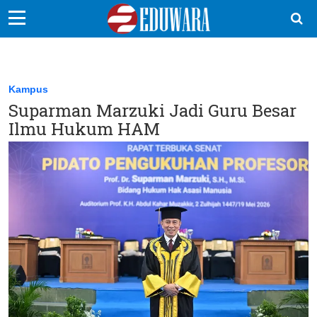
EduBocil
Sekolah Kita
Kampus
Suparman Marzuki Jadi Guru Besar
Vokasi
Ilmu Hukum HAM
Kampus
Idea
Sains
EduDana
Ikuti Kami di: