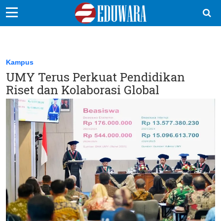
EduBocil
Sekolah Kita
Kampus
UMY Terus Perkuat Pendidikan
Vokasi
Riset dan Kolaborasi Global
Kampus
Idea
Sains
EduDana
Ikuti Kami di: