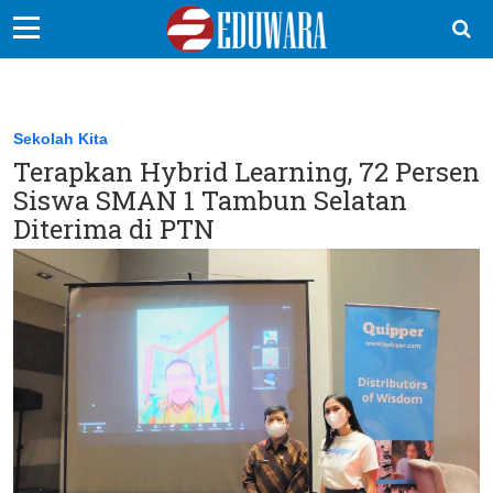
EduBocil
Sekolah Kita
Sekolah Kita
Terapkan Hybrid Learning, 72 Persen
Vokasi
Siswa SMAN 1 Tambun Selatan
Kampus
Diterima di PTN
Idea
Sains
EduDana
Ikuti Kami di: