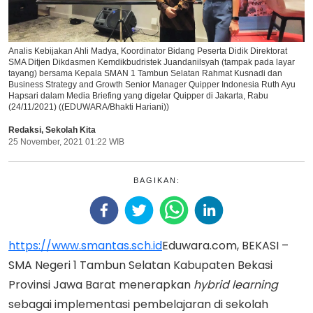
Analis Kebijakan Ahli Madya, Koordinator Bidang Peserta Didik Direktorat
SMA Ditjen Dikdasmen Kemdikbudristek Juandanilsyah (tampak pada layar
tayang) bersama Kepala SMAN 1 Tambun Selatan Rahmat Kusnadi dan
Business Strategy and Growth Senior Manager Quipper Indonesia Ruth Ayu
Hapsari dalam Media Briefing yang digelar Quipper di Jakarta, Rabu
(24/11/2021) ((EDUWARA/Bhakti Hariani))
Redaksi
,
Sekolah Kita
25 November, 2021 01:22 WIB
BAGIKAN:
https://www.smantas.sch.id
Eduwara.com, BEKASI –
SMA Negeri 1 Tambun Selatan Kabupaten Bekasi
Provinsi Jawa Barat menerapkan
hybrid learning
sebagai implementasi pembelajaran di sekolah