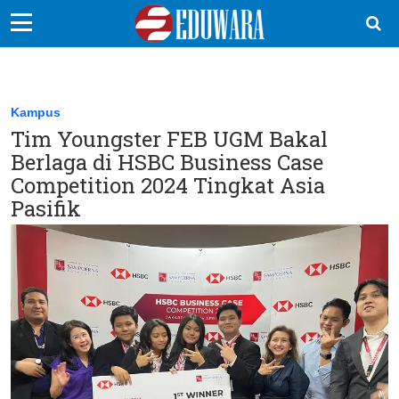
EduBocil
Sekolah Kita
Kampus
Tim Youngster FEB UGM Bakal
Vokasi
Berlaga di HSBC Business Case
Kampus
Competition 2024 Tingkat Asia
Pasifik
Idea
Sains
EduDana
Ikuti Kami di: