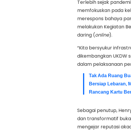
Terlebih sejak pandemi
memfokuskan pada keb
merespons bahaya pan
melakukan Kegiatan Bel
daring (
online
).
“Kita bersyukur infras
dikembangkan UKDW se
dalam pelaksanaan pem
Tak Ada Ruang Bua
Bersiap Lebaran, 
Rancang Kartu Be
Sebagai penutup, Henry
dan transformatif buk
mengejar reputasi aka