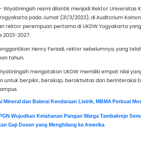
iyatiningsih resmi dilantik menjadi Rektor Universitas K
gyakarta pada Jumat (31/3/2023), di Auditorium Koino
kan rektor perempuan pertama di UKDW Yogyakarta yan
e 2023-2027.
menggantikan Henry Feriadi, rektor sebelumnya, yang tela
an tahun.
yatiningsih mengatakan UKDW memiliki empat nilai yan
n untuk berpikir, bersikap, beraktivitas dan berinteraksi b
kampus.
i Mineral dan Baterai Kendaraan Listrik, MBMA Perkuat Mo
PGN Wujudkan Ketahanan Pangan Warga Tambakrejo Sem
kan Gaji Dosen yang Menghilang ke Amerika