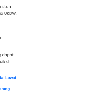
risten
nia UKDW.
g
h
g dapat
aik di
dal Lewat
arang