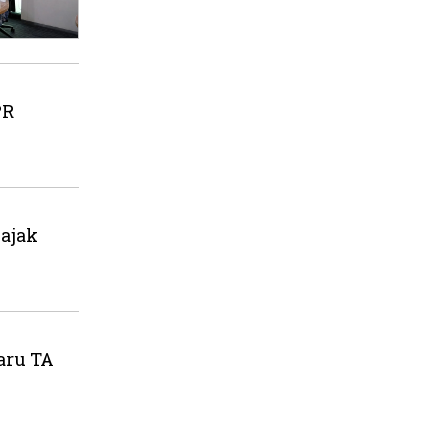
PR
ajak
aru TA