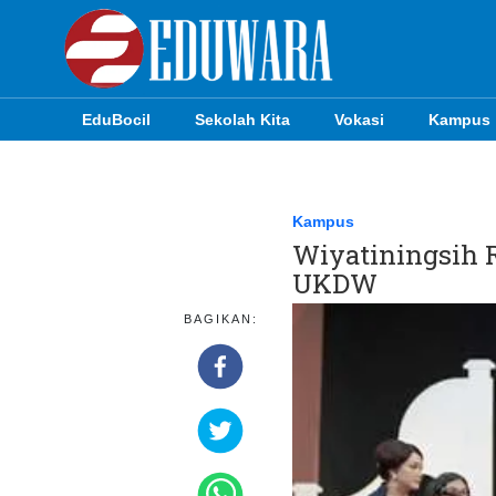
EduBocil
Sekolah Kita
Vokasi
Kampus
EduBocil
Sekolah Kita
Kampus
Wiyatiningsih 
Vokasi
UKDW
Kampus
BAGIKAN:
Idea
Sains
EduDana