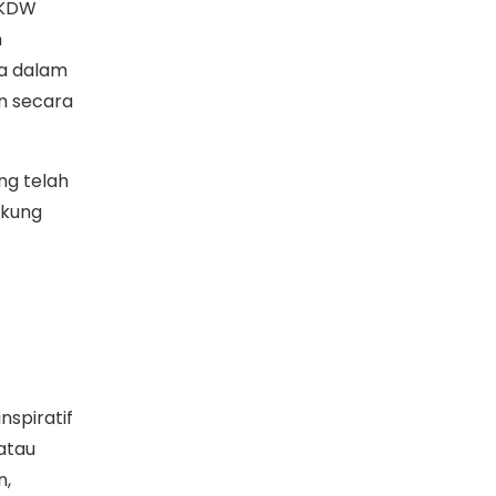
UKDW
m
a dalam
n secara
ng telah
ukung
nspiratif
atau
n,