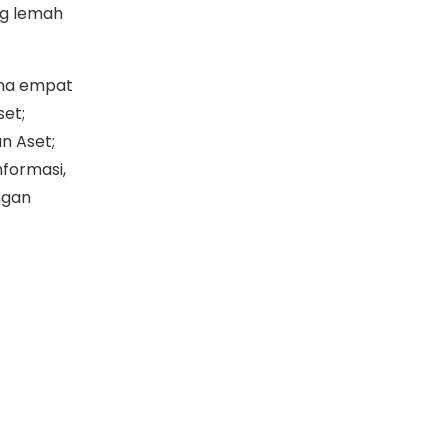
ng lemah
lama empat
set;
n Aset;
formasi,
ngan