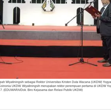
Ikuti Kami di:
ah Wiyatiningsih sebagai Rektor Universitas Kristen Duta Wacana (UKDW) Yogya
m Koinonia UKDW. Wiyatiningsih merupakan rektor perempuan pertama di UKDW Yo
27. (EDUWARA/Dok. Biro Kejasama dan Relasi Publik UKDW)