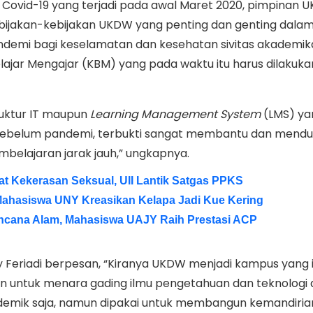
 Covid-19 yang terjadi pada awal Maret 2020, pimpinan 
ijakan-kebijakan UKDW yang penting dan genting dala
demi bagi keselamatan dan kesehatan sivitas akademik
ajar Mengajar (KBM) yang pada waktu itu harus dilakuka
truktur IT maupun
Learning Management System
(LMS) ya
belum pandemi, terbukti sangat membantu dan mend
belajaran jarak jauh,” ungkapnya.
t Kekerasan Seksual, UII Lantik Satgas PPKS
Mahasiswa UNY Kreasikan Kelapa Jadi Kue Kering
ncana Alam, Mahasiswa UAJY Raih Prestasi ACP
 Feriadi berpesan, “Kiranya UKDW menjadi kampus yang i
an untuk menara gading ilmu pengetahuan dan teknologi 
demik saja, namun dipakai untuk membangun kemandiria