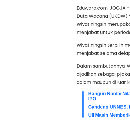
Eduwara.com, JOGJA -- W
Duta Wacana (UKDW) Yo
Wiyatiningsih merupa
menjabat untuk period
Wiyatiningsih terpilih 
menjabat selama delap
Dalam sambutannya, Wi
dijadikan sebagai pijaka
dalam maupun di luar 
Bangun Rantai Nila
IPO
Gandeng UNNES, 
UII Masih Memberi