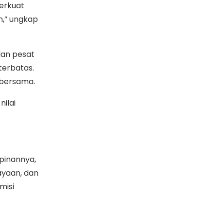
erkuat
n,” ungkap
lan pesat
terbatas.
 bersama.
nilai
pinannya,
ayaan, dan
misi