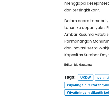
menggapai kesejahtera
dan tersingkirkan”.
Dalam acara tersebut, 
tahun ke depan yakni R
Ambar Kusuma Astuti s
Parmonangan Manurung 
dan Inovasi; serta Wa
Kapasitas Sumber Daya 
Editor:
Ida Gautama
Tags:
UKDW
pelant
Wiyatingsih rektor terpi
Wiyatiningsih dilantik j