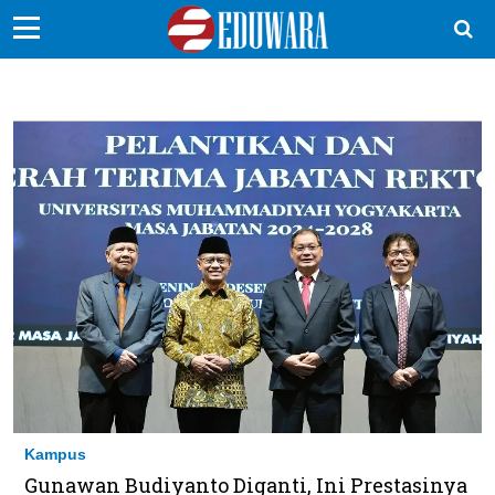
EduBocil
Sekolah Kita
Vokasi
Kampus
Idea
Sains
EduDana
Ikuti Kami di:
Kampus
Gunawan Budiyanto Diganti, Ini Prestasinya