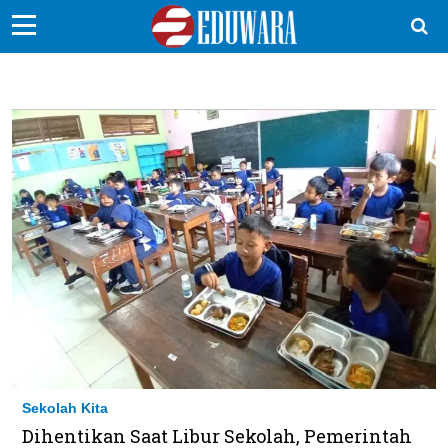
EduBocil
Sekolah Kita
Vokasi
Kampus
Idea
Sains
EduDana
Ikuti Kami di:
Sekolah Kita
Dihentikan Saat Libur Sekolah, Pemerintah