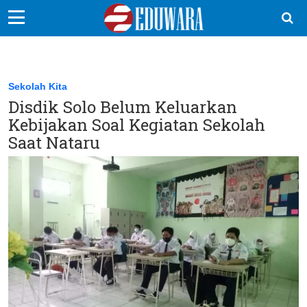
EduBocil
Sekolah Kita
Sekolah Kita
Disdik Solo Belum Keluarkan
Vokasi
Kebijakan Soal Kegiatan Sekolah
Kampus
Saat Nataru
Idea
Sains
EduDana
Ikuti Kami di: