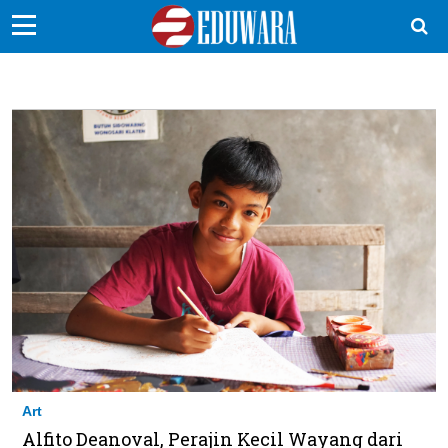
EduBocil
Sekolah Kita
Vokasi
Kampus
Idea
Sains
EduDana
Ikuti Kami di:
Art
Alfito Deanoval, Perajin Kecil Wayang dari