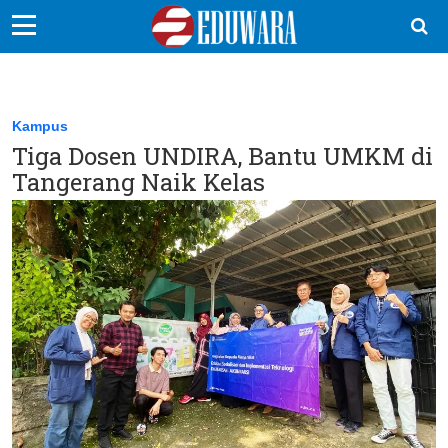
EduBocil
Sekolah Kita
Kampus
Tiga Dosen UNDIRA, Bantu UMKM di
Vokasi
Tangerang Naik Kelas
Kampus
Idea
Sains
EduDana
Ikuti Kami di: