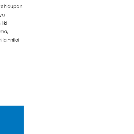
 kehidupan
ya
liki
ama,
ai-nilai