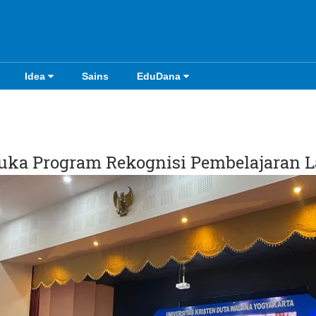
Idea
Sains
EduDana
ka Program Rekognisi Pembelajaran 