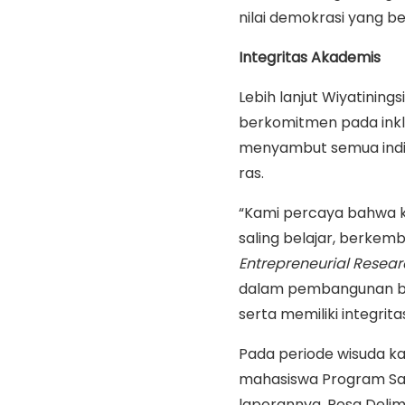
nilai demokrasi yang 
Integritas Akademis
Lebih lanjut Wiyatinin
berkomitmen pada inklu
menyambut semua indiv
ras.
“Kami percaya bahwa k
saling belajar, berkem
Entrepreneurial Resear
dalam pembangunan be
serta memiliki integrita
Pada periode wisuda kal
mahasiswa Program Sar
laporannya, Rosa Delim