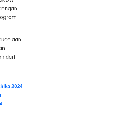
 dengan
program
aude dan
an
n dari
thika 2024
n
24