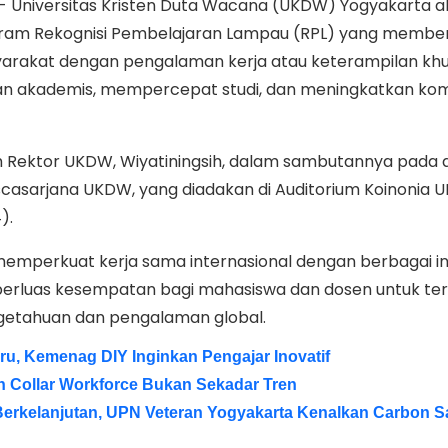
 Universitas Kristen Duta Wacana (UKDW) Yogyakarta a
am Rekognisi Pembelajaran Lampau (RPL) yang member
rakat dengan pengalaman kerja atau keterampilan khu
 akademis, mempercepat studi, dan meningkatkan ko
eh Rektor UKDW, Wiyatiningsih, dalam sambutannya pada 
scasarjana UKDW, yang diadakan di Auditorium Koinonia
4).
memperkuat kerja sama internasional dengan berbagai inst
perluas kesempatan bagi mahasiswa dan dosen untuk ter
getahuan dan pengalaman global.
ru, Kemenag DIY Inginkan Pengajar Inovatif
n Collar Workforce Bukan Sekadar Tren
 Berkelanjutan, UPN Veteran Yogyakarta Kenalkan Carbon S