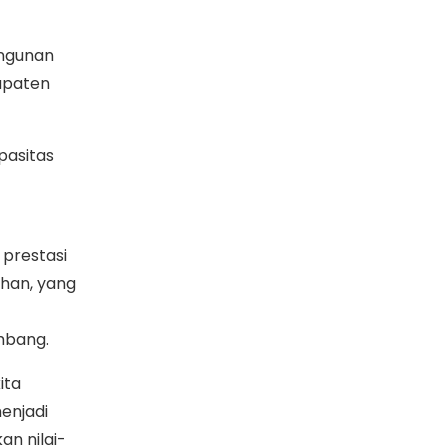
angunan
upaten
pasitas
prestasi
ahan, yang
mbang.
ita
enjadi
an nilai-