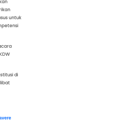
kan
ikan
sus untuk
mpetensi
acara
 UKDW
itusi di
libat
avere