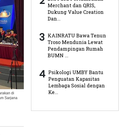
2
Merchant dan QRIS,
Dukung Value Creation
Dan...
3
KAINRATU Bawa Tenun
Troso Mendunia Lewat
Pendampingan Rumah
BUMN ...
4
Psikologi UMBY Bantu
Penguatan Kapasitas
Lembaga Sosial dengan
Ke...
rakan di
am Sarjana