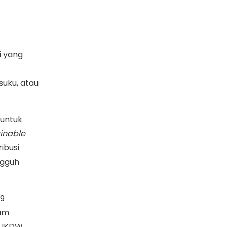
i yang
uku, atau
 untuk
inable
ibusi
ngguh
79
lam
) UKDW