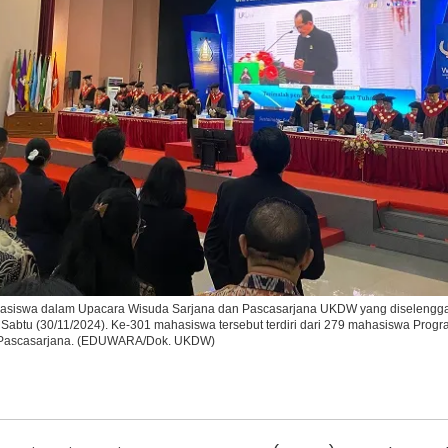
Ikuti Kami di:
siswa dalam Upacara Wisuda Sarjana dan Pascasarjana UKDW yang diselengga
abtu (30/11/2024). Ke-301 mahasiswa tersebut terdiri dari 279 mahasiswa Progr
 Pascasarjana. (EDUWARA/Dok. UKDW)