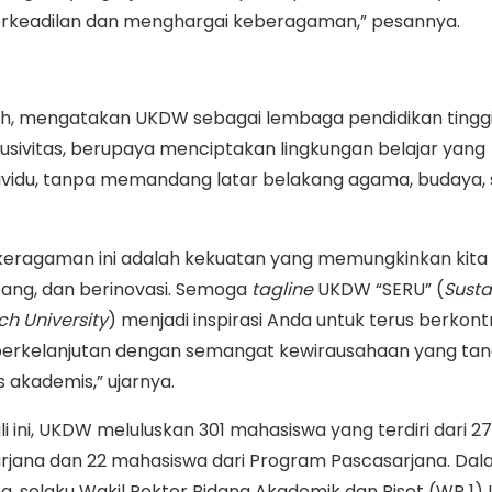
berkeadilan dan menghargai keberagaman,” pesannya.
gsih, mengatakan UKDW sebagai lembaga pendidikan tingg
sivitas, berupaya menciptakan lingkungan belajar yang
idu, tanpa memandang latar belakang agama, budaya, s
eragaman ini adalah kekuatan yang memungkinkan kita
bang, dan berinovasi. Semoga
tagline
UKDW “SERU” (
Susta
ch University
) menjadi inspirasi Anda untuk terus berkontr
rkelanjutan dengan semangat kewirausahaan yang ta
s akademis,” ujarnya.
i ini, UKDW meluluskan 301 mahasiswa yang terdiri dari 2
jana dan 22 mahasiswa dari Program Pascasarjana. Da
a, selaku Wakil Rektor Bidang Akademik dan Riset (WR 1