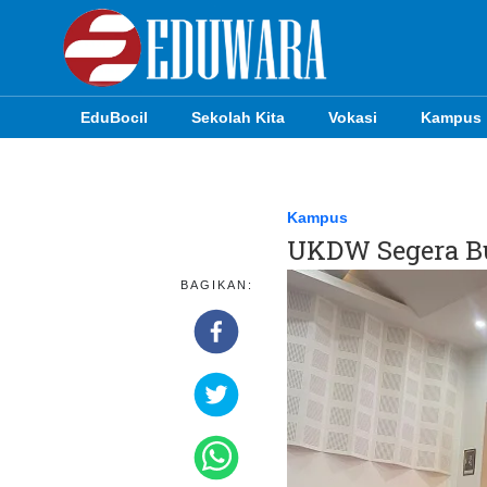
EduBocil
Sekolah Kita
Vokasi
Kampus
EduBocil
Sekolah Kita
Kampus
UKDW Segera Bu
Vokasi
BAGIKAN:
Kampus
Idea
Sains
EduDana