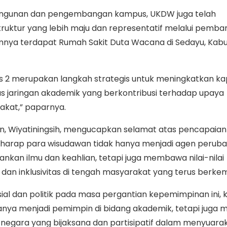
ngunan dan pengembangan kampus, UKDW juga telah
ruktur yang lebih maju dan representatif melalui pemb
mnya terdapat Rumah Sakit Duta Wacana di Sedayu, Kab
2 merupakan langkah strategis untuk meningkatkan ka
s jaringan akademik yang berkontribusi terhadap upaya
kat,” paparnya.
, Wiyatiningsih, mengucapkan selamat atas pencapaian 
berharap para wisudawan tidak hanya menjadi agen perub
kan ilmu dan keahlian, tetapi juga membawa nilai-nilai
 dan inklusivitas di tengah masyarakat yang terus berke
ial dan politik pada masa pergantian kepemimpinan ini, k
nya menjadi pemimpin di bidang akademik, tetapi juga m
negara yang bijaksana dan partisipatif dalam menyuarak