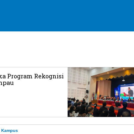
a Program Rekognisi
mpau
Kampus