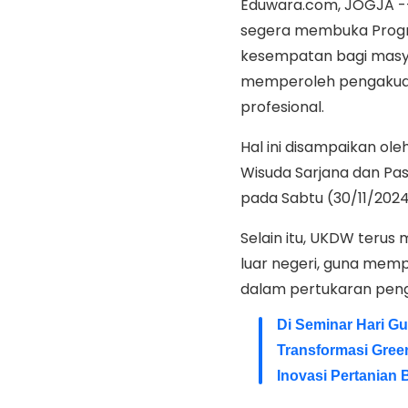
Eduwara.com, JOGJA --
segera membuka Progr
kesempatan bagi masya
memperoleh pengakuan
profesional.
Hal ini disampaikan ol
Wisuda Sarjana dan Pa
pada Sabtu (30/11/202
Selain itu, UKDW terus 
luar negeri, guna mem
dalam pertukaran pen
Di Seminar Hari Gu
Transformasi Gree
Inovasi Pertanian