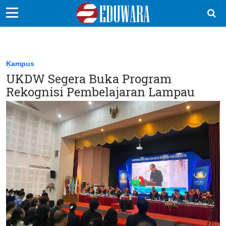
EduBocil
Sekolah Kita
Kampus
UKDW Segera Buka Program
Vokasi
Rekognisi Pembelajaran Lampau
Kampus
Idea
Sains
EduDana
Ikuti Kami di: