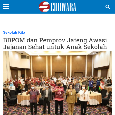
EduBocil
Sekolah Kita
Sekolah Kita
BBPOM dan Pemprov Jateng Awasi
Vokasi
Jajanan Sehat untuk Anak Sekolah
Kampus
Idea
Sains
EduDana
Ikuti Kami di: