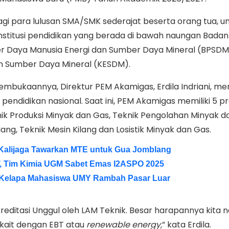
bagi para lulusan SMA/SMK sederajat beserta orang tua, u
nstitusi pendidikan yang berada di bawah naungan Badan
Daya Manusia Energi dan Sumber Daya Mineral (BPSD
n Sumber Daya Mineral (KESDM).
bukaannya, Direktur PEM Akamigas, Erdila Indriani, m
peta pendidikan nasional. Saat ini, PEM Akamigas memiliki 5 
knik Produksi Minyak dan Gas, Teknik Pengolahan Minyak d
lang, Teknik Mesin Kilang dan Losistik Minyak dan Gas.
Kalijaga Tawarkan MTE untuk Gua Jomblang
, Tim Kimia UGM Sabet Emas I2ASPO 2025
 Kelapa Mahasiswa UMY Rambah Pasar Luar
reditasi Unggul oleh LAM Teknik. Besar harapannya kita n
rkait dengan EBT atau
renewable
energy,
” kata Erdila.