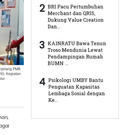
2
BRI Pacu Pertumbuhan
Merchant dan QRIS,
Dukung Value Creation
Dan...
3
KAINRATU Bawa Tenun
Troso Mendunia Lewat
Pendampingan Rumah
BUMN ...
enjelang PMB
6). Kegiatan
4
lur
Psikologi UMBY Bantu
Penguatan Kapasitas
Lembaga Sosial dengan
Ke...
ari,
agai