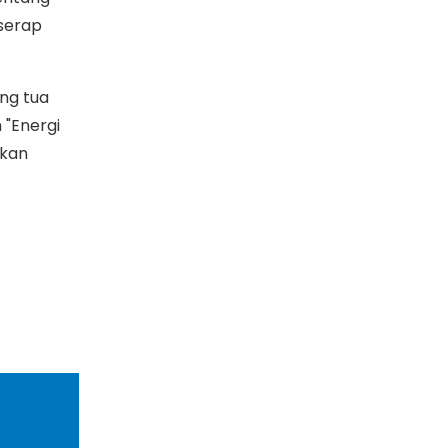
rserap
ng tua
 "Energi
akan