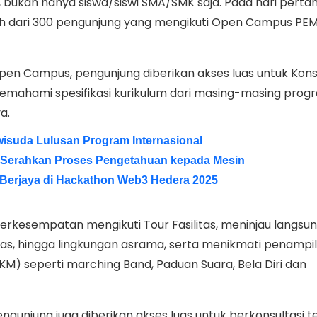
 bukan hanya siswa/siswi SMA/SMK saja. Pada hari perta
bih dari 300 pengunjung yang mengikuti Open Campus PE
en Campus, pengunjung diberikan akses luas untuk Konsu
emahami spesifikasi kurikulum dari masing-masing progr
a.
wisuda Lulusan Program Internasional
 Serahkan Proses Pengetahuan kepada Mesin
erjaya di Hackathon Web3 Hedera 2025
erkesempatan mengikuti Tour Fasilitas, meninjau langsung
las, hingga lingkungan asrama, serta menikmati penampil
M) seperti marching Band, Paduan Suara, Bela Diri dan
engunjung juga diberikan akses luas untuk berkonsultasi 