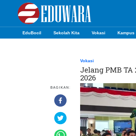
EduBocil
Sekolah Kita
Vokasi
Kampus
EduBocil
Sekolah Kita
Vokasi
Jelang PMB TA 
Vokasi
2026
Kampus
BAGIKAN:
Idea
Sains
EduDana