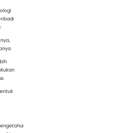
ologi
ribadi
.
snya,
anya.
ebih
akukan
us.
bentuk
mengetahui