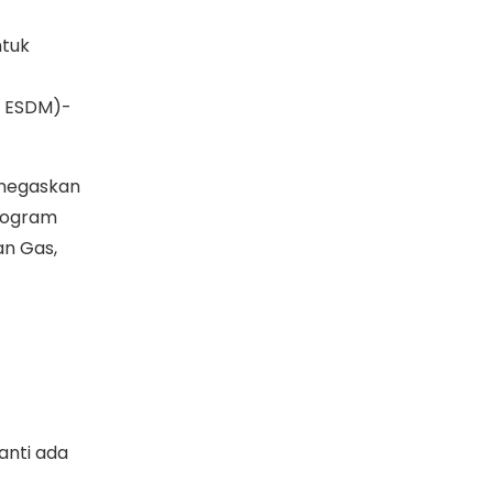
ntuk
M ESDM)-
enegaskan
program
an Gas,
anti ada