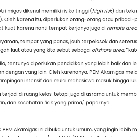
ri migas dikenal memiliki risiko tinggi (
high
risk
) dan tekn
). Oleh karena itu, diperlukan orang-orang atau pribadi-p
t kuat karena nanti tempat kerjanya juga di
remote
area
 nyaman, tempat yang panas, jauh terpelosok dan seteru
gah laut atau yang kita sebut sebagai
offshore
area,”
kat
Erdila, tentunya diperlukan pendidikan yang lebih baik dan l
kan dengan yang lain. Oleh karenanya, PEM Akamigas mel
mpingan intensif dari mulai mahasiswa masuk hingga lul
 terjadi di ruang kelas, tetapi juga di asrama untuk mem
nan, dan kesehatan fisik yang prima," paparnya.
PEM Akamigas ini dibuka untuk umum, yang ingin lebih 