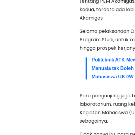
tentang PEM Akamigas,
kedua, terdata ada le
Akamigas.
Selama pelaksanaan Op
Program Studi, untuk m
hingga prospek kerjany
Politeknik ATK Me
Manusia tak Boleh
Mahasiswa UKDW B
Para pengunjung juga b
laboratorium, ruang ke
Kegiatan Mahasiswa (UK
sebagainya.
Tidak hanya itu, para p