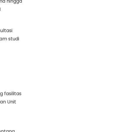
ma hingga
M
ltasi
am studi
 fasilitas
an Unit
tentang