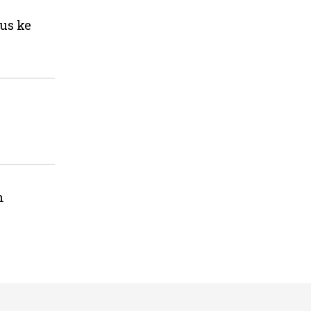
us ke
n