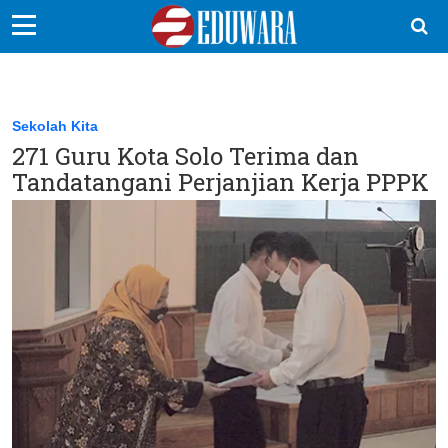
EduBocil
Sekolah Kita
Sekolah Kita
271 Guru Kota Solo Terima dan
Vokasi
Tandatangani Perjanjian Kerja PPPK
Kampus
Idea
Sains
EduDana
Ikuti Kami di: