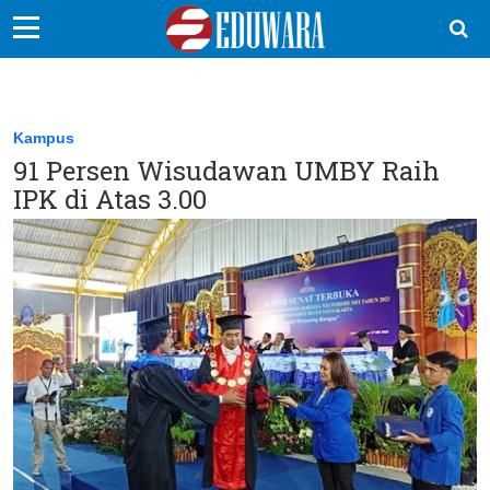
EduBocil
Sekolah Kita
Kampus
91 Persen Wisudawan UMBY Raih
Vokasi
IPK di Atas 3.00
Kampus
Idea
Sains
EduDana
Ikuti Kami di: