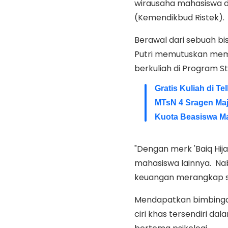
wirausaha mahasiswa d
(Kemendikbud Ristek).
Berawal dari sebuah bi
Putri memutuskan memb
berkuliah di Program S
Gratis Kuliah di T
MTsN 4 Sragen Maj
Kuota Beasiswa Ma
"Dengan merk 'Baiq Hija
mahasiswa lainnya. Nab
keuangan merangkap sek
Mendapatkan bimbingan
ciri khas tersendiri da