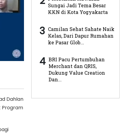
2
Sungai Jadi Tema Besar
KKN di Kota Yogyakarta
3
Camilan Sehat Sahate Naik
Kelas, Dari Dapur Rumahan
ke Pasar Glob...
4
BRI Pacu Pertumbuhan
Merchant dan QRIS,
Dukung Value Creation
Dan...
mad Dahlan
t Program
bagi