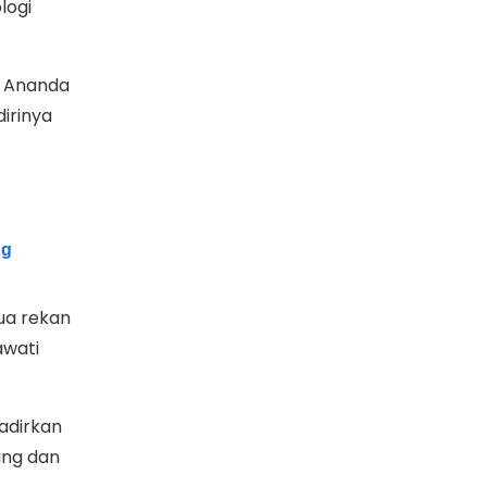
logi
q Ananda
irinya
ng
dua rekan
awati
adirkan
ung dan