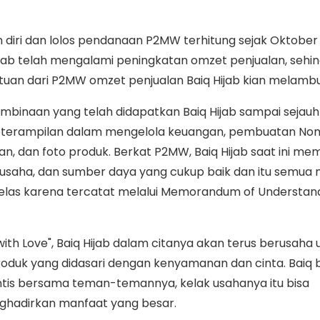
diri dan lolos pendanaan P2MW terhitung sejak Oktober
 Hijab telah mengalami peningkatan omzet penjualan, sehi
uan dari P2MW omzet penjualan Baiq Hijab kian melambun
mbinaan yang telah didapatkan Baiq Hijab sampai sejauh i
eterampilan dalam mengelola keuangan, pembuatan Nom
an, dan foto produk. Berkat P2MW, Baiq Hijab saat ini memi
gi usaha, dan sumber daya yang cukup baik dan itu semua 
jelas karena tercatat melalui Memorandum of Understan
with Love", Baiq Hijab dalam citanya akan terus berusaha 
roduk yang didasari dengan kenyamanan dan cinta. Baiq
intis bersama teman-temannya, kelak usahanya itu bisa
ghadirkan manfaat yang besar.