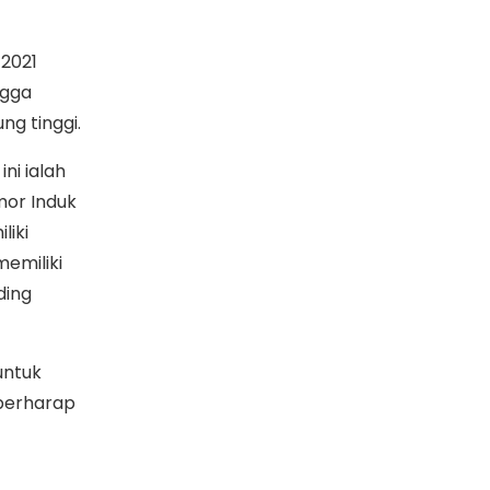
 2021
ngga
g tinggi.
ni ialah
or Induk
liki
memiliki
ding
untuk
 berharap