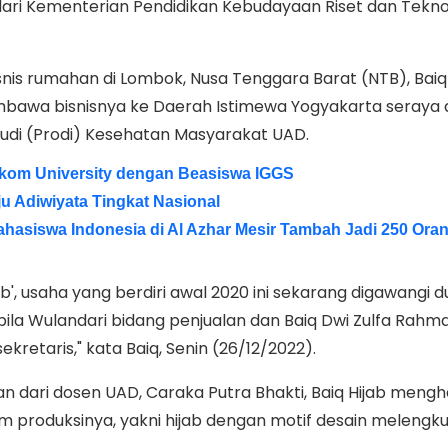
ari Kementerian Pendidikan Kebudayaan Riset dan Tekno
snis rumahan di Lombok, Nusa Tenggara Barat (NTB), Bai
awa bisnisnya ke Daerah Istimewa Yogyakarta seraya d
tudi (Prodi) Kesehatan Masyarakat UAD.
elkom University dengan Beasiswa IGGS
u Adiwiyata Tingkat Nasional
hasiswa Indonesia di Al Azhar Mesir Tambah Jadi 250 Ora
b', usaha yang berdiri awal 2020 ini sekarang digawangi 
ila Wulandari bidang penjualan dan Baiq Dwi Zulfa Rahm
retaris," kata Baiq, Senin (26/12/2022).
 dari dosen UAD, Caraka Putra Bhakti, Baiq Hijab mengh
lam produksinya, yakni hijab dengan motif desain melengk