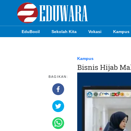
EduBocil
Sekolah Kita
Vokasi
Kampus
EduBocil
Sekolah Kita
Kampus
Bisnis Hijab M
Vokasi
BAGIKAN:
Kampus
Idea
Sains
EduDana