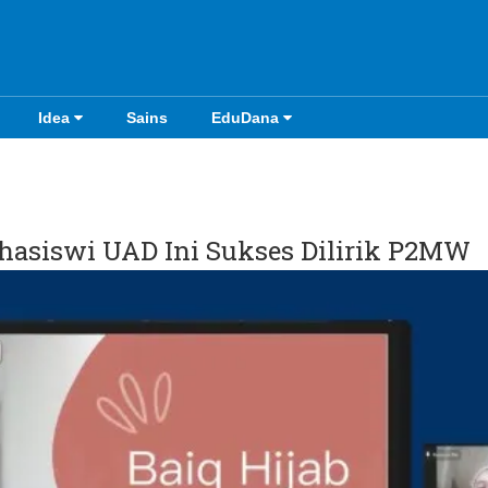
Idea
Sains
EduDana
ahasiswi UAD Ini Sukses Dilirik P2MW