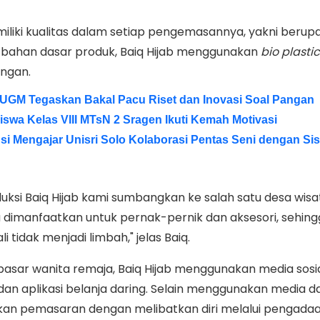
emiliki kualitas dalam setiap pengemasannya, yakni berupa
 bahan dasar produk, Baiq Hijab menggunakan
bio plastic
ungan.
, UGM Tegaskan Bakal Pacu Riset dan Inovasi Soal Pangan
 Siswa Kelas VIII MTsN 2 Sragen Ikuti Kemah Motivasi
si Mengajar Unisri Solo Kolaborasi Pentas Seni dengan S
roduksi Baiq Hijab kami sumbangkan ke salah satu desa wisa
dimanfaatkan untuk pernak-pernik dan aksesori, sehing
i tidak menjadi limbah," jelas Baiq.
sar wanita remaja, Baiq Hijab menggunakan media sosial
an aplikasi belanja daring. Selain menggunakan media da
ukan pemasaran dengan melibatkan diri melalui pengadaa