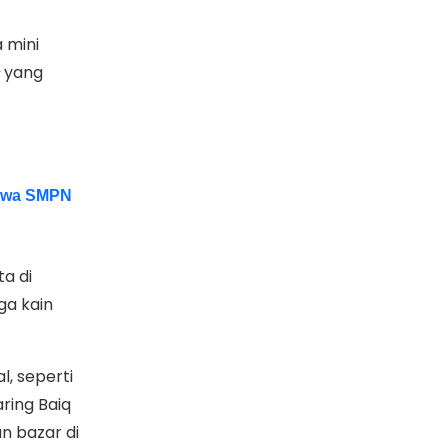
 mini
yang
iswa SMPN
ta di
ga kain
, seperti
ring Baiq
n bazar di