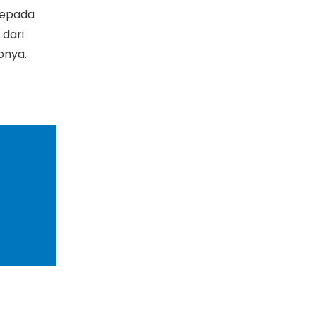
kepada
dari
pnya.